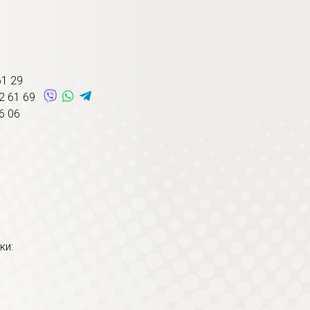
61 29
12 61 69
6 06
m
ки: